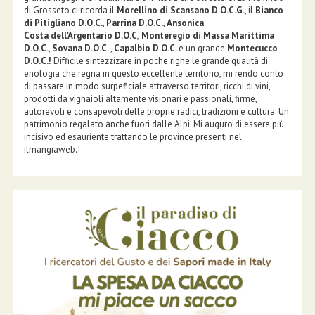
di Grosseto ci ricorda il
Morellino di Scansano D.O.C.G.
, il
Bianco
di Pitigliano D.O.C.
,
Parrina
D.O.C.
,
Ansonica
Costa
dell'Argentario D.O.C
,
Monteregio di Massa Marittima
D.O.C.
,
Sovana D.O.C.
,
Capalbio
D.O.C.
e un grande
Montecucco
D.O.C.
!
Difficile sintezzizare in poche righe le grande qualità di
enologia che regna in questo eccellente territorio, mi rendo conto
di passare in modo surpeficiale attraverso territori, ricchi di vini,
prodotti da vignaioli altamente visionari e passionali, firme,
autorevoli e consapevoli delle proprie radici, tradizioni e cultura. Un
patrimonio regalato anche fuori dalle Alpi. Mi auguro di essere più
incisivo ed esauriente trattando le province presenti nel
ilmangiaweb.!