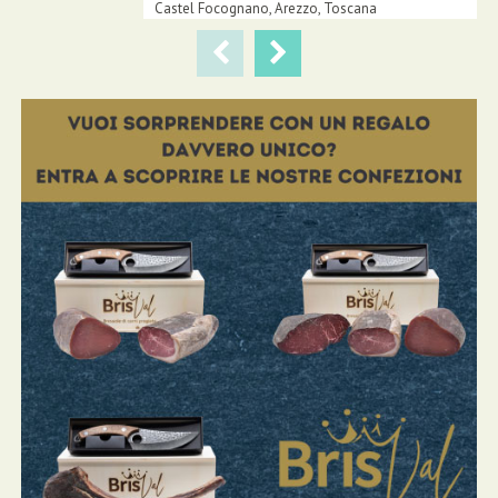
Castel Focognano,
Arezzo
,
Toscana