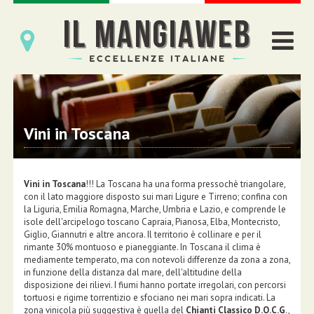
Vini in Toscana
Vini in Toscana
!!! La Toscana ha una forma pressochè triangolare,
con il lato maggiore disposto sui mari Ligure e Tirreno; confina con
la Liguria, Emilia Romagna, Marche, Umbria e Lazio, e comprende le
isole dell'arcipelogo toscano Capraia, Pianosa, Elba, Montecristo,
Giglio, Giannutri e altre ancora. Il territorio è collinare e per il
rimante 30% montuoso e pianeggiante. In Toscana il clima è
mediamente temperato, ma con notevoli differenze da zona a zona,
in funzione della distanza dal mare, dell'altitudine della
disposizione dei rilievi. I fiumi hanno portate irregolari, con percorsi
tortuosi e rigime torrentizio e sfociano nei mari sopra indicati. La
zona vinicola più suggestiva è quella del
Chianti Classico
D.O.C.G
.,