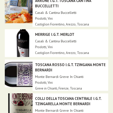
ARRONE I.G.T. TOSCANA CANTINA
BUCCELLETTI
Casali & Cantina Buccelletti
Prodotti
,
Vini
Castiglion Fiorentino,
Arezzo
,
Toscana
MERRIGE I.G.T. MERLOT
Casali & Cantina Buccelletti
Prodotti
,
Vini
Castiglion Fiorentino,
Arezzo
,
Toscana
TOSCANA ROSSO I.G.T. TZINGANA MONTE
BERNARDI
Monte Bernardi Greve In Chianti
Prodotti
,
Vini
Greve in Chianti,
Firenze
,
Toscana
COLLI DELLA TOSCANA CENTRALE I.G.T.
TZINGARELLA MONTE BERNARDI
Monte Bernardi Greve In Chianti